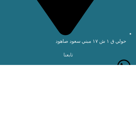
حولي ق ١ ش ١٧ مبني سعود صاهود
تابعنا
المتجر
المفضل لديك
0
السلة
اختر الفئة
حسابي